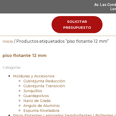
Av. Las Con
Lun
SOLICITAR
PRESUPUESTO
/ Productos etiquetados “piso flotante 12 mm”
Inicio
piso flotante 12 mm
Categorías
Molduras y Accesorios
Cubrejunta Reducción
Cubrejunta Transición
Junquillos
Guardapolvos
Nariz de Grada
Angulo de Aluminio
Espuma Niveladora
Pisos Flotantes Laminados Semibrillantes | Brillantes 