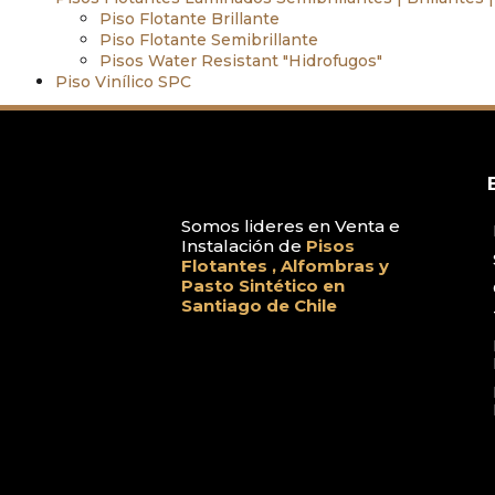
Piso Flotante Brillante
Piso Flotante Semibrillante
Pisos Water Resistant "Hidrofugos"
Piso Vinílico SPC
Somos lideres en Venta e
Instalación de
Pisos
Flotantes , Alfombras y
Pasto Sintético en
Santiago de Chile