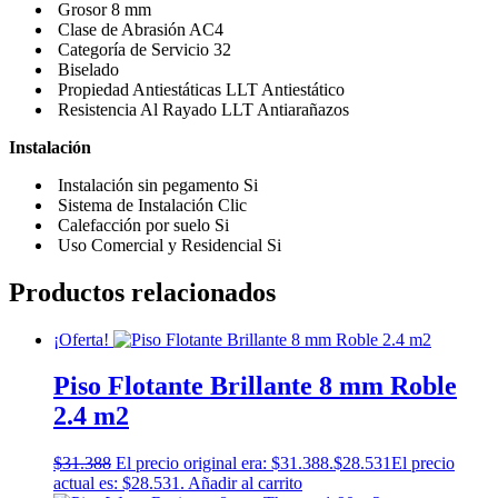
Grosor 8 mm
Clase de Abrasión AC4
Categoría de Servicio 32
Biselado
Propiedad Antiestáticas LLT Antiestático
Resistencia Al Rayado LLT Antiarañazos
Instalación
Instalación sin pegamento Si
Sistema de Instalación Clic
Calefacción por suelo Si
Uso Comercial y Residencial Si
Productos relacionados
¡Oferta!
Piso Flotante Brillante 8 mm Roble
2.4 m2
$
31.388
El precio original era: $31.388.
$
28.531
El precio
actual es: $28.531.
Añadir al carrito