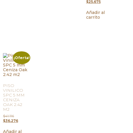
$
25.675
Añadir al
carrito
¡Oferta!
PISO
VINILICO
SPC 5 MM
CENIZA
OAK 2.42
M2
$
41.116
$
36.276
Añadir al