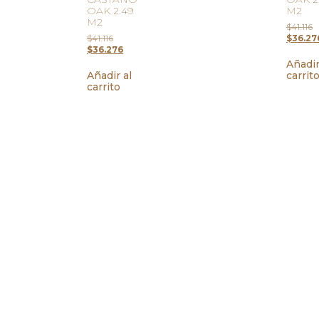
OAK 2.49
M2
M2
$
41.116
$
41.116
$
36.27
$
36.276
Añadir
Añadir al
carrit
carrito