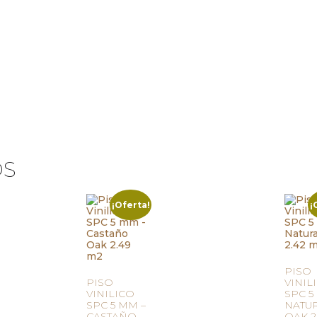
OS
¡Oferta!
¡
PISO
PISO
VINIL
VINILICO
SPC 5
SPC 5 MM –
NATU
CASTAÑO
OAK 2