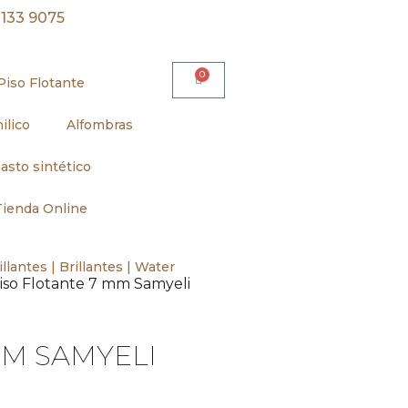
8133 9075
0
Piso Flotante
ilico
Alfombras
asto sintético
Tienda Online
lantes | Brillantes | Water
Piso Flotante 7 mm Samyeli
MM SAMYELI