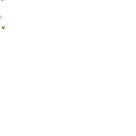
6
 al
o