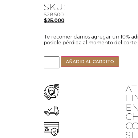
SKU:
$
28.500
$
25.000
Te recomendamos agregar un 10% adic
posible pérdida al momento del corte.
AÑADIR AL CARRITO
AT
LI
EN
CH
C
S